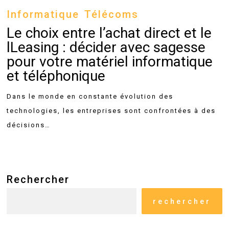
choix
Informatique
Télécoms
entre
Le choix entre l’achat direct et le
l’achat
lLeasing : décider avec sagesse
direct
pour votre matériel informatique
et
et téléphonique
le
Dans le monde en constante évolution des
lLeasing
technologies, les entreprises sont confrontées à des
:
décisions…
décider
avec
sagesse
pour
Rechercher
votre
matériel
rechercher
informatique
et