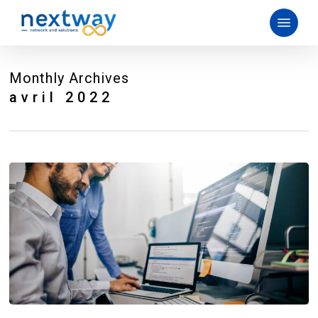
Skip
Menu
to
main
content
Monthly Archives
avril 2022
Le